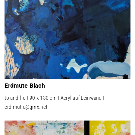
Erdmute Blach
to and fro | 90 x 130 cm | Acryl auf Leinwand |
erd.mut.e@gmx.net