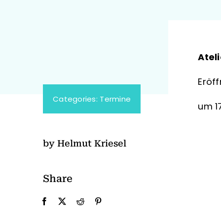
Atel
Eröf
Categories:
Termine
um 1
by Helmut Kriesel
Share